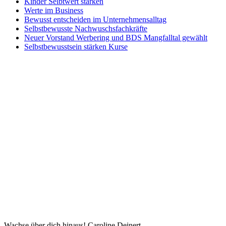
Kinder Selbtwert stärken
Werte im Business
Bewusst entscheiden im Unternehmensalltag
Selbstbewusste Nachwuschsfachkräfte
Neuer Vorstand Werbering und BDS Mangfalltal gewählt
Selbstbewusstsein stärken Kurse
Wachse über dich hinaus! Caroline Deinert