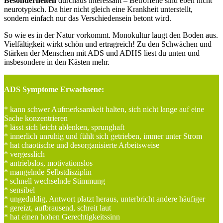
Besonderheiten
durchaus interessant – Betroffene sind eben nicht
neurotypisch. Da hier nicht gleich eine Krankheit unterstellt,
sondern einfach nur das Verschiedensein betont wird.
So wie es in der Natur vorkommt. Monokultur laugt den Boden aus.
Vielfältigkeit wirkt schön und ertragreich! Zu den Schwächen und
Stärken der Menschen mit ADS und ADHS liest du unten und
insbesondere in den Kästen mehr.
ADS Symptome Erwachsene:
* kann schwer Aufmerksamkeit halten, sich nicht lange auf eine
Sache konzentrieren
* lässt sich leicht ablenken, sprunghaft
* innerlich unruhig und fühlt sich getrieben, immer unter Strom
* hat chaotische und desorganisierte Arbeitsweise
* vergesslich
* antriebslos, motivationslos
* mangelnde Selbstdisziplin
* schnell wechselnde Stimmung
* sensibel
* ungeduldig, Antwort platzt heraus, unterbricht andere häufiger
* gereizt, aufbrausend, schreit laut
* hat einen hohen Gerechtigkeitssinn