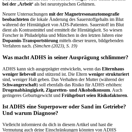
bei der ‚Arbeit‘
als bei neurotypischen Gehirnen.
Neuere Untersuchungen
mit der Magnetresonanztomografie
beobachteten
die lokale Änderung des Sauerstoffgehalts im Blut
während der Hirntätigkeit von ADS-Patienten. Sauerstoff im Blut
dient als Kontrastmittel und ermittelt die Hirntätigkeit. So wiesen
Forscher in Philadelphia und München in den letzten Jahren eine
Dopamin-Transportstörung
mittels dieser teuren, bildgebenden
Verfahren nach.
(Simchen (2023), S. 19)
Was macht ADHS in seiner Ausprägung schlimmer?
ADHS kann sich ausgeprägter entwickeln, wenn das
Elternhaus
weniger liebevoll
und stützend ist. Die Eltern
weniger strukturiert
sind, weniger Halt geben. Das Verhalten der Mutter (während der
Schwangerschaft
) soll ebenfalls das Risiko für ADHS erhöhen:
Drogenabhängigkeit, Zigaretten- und Alkoholkonsum
. Auch
geringeres Geburtsgewicht und
Frühgeburt seien Risikofaktoren
.
Ist ADHS eine Superpower oder Sand im Getriebe?
Und warum Diagnose?
Vielleicht informierst du dich in diesem Artikel und hast die
Vermutung auch deine Einschränkungen könnten von ADHS