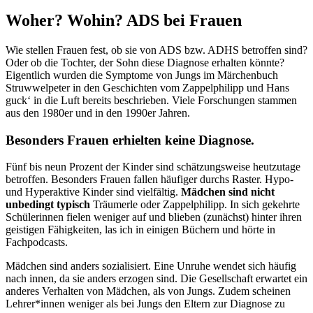
Woher? Wohin? ADS bei Frauen
Wie stellen Frauen fest, ob sie von ADS bzw. ADHS betroffen sind?
Oder ob die Tochter, der Sohn diese Diagnose erhalten könnte?
Eigentlich wurden die Symptome von Jungs im Märchenbuch
Struwwelpeter in den Geschichten vom Zappelphilipp und Hans
guck‘ in die Luft bereits beschrieben. Viele Forschungen stammen
aus den 1980er und in den 1990er Jahren.
Besonders
Frauen erhielten keine Diagnose.
Fünf bis neun Prozent der Kinder sind schätzungsweise heutzutage
betroffen. Besonders Frauen fallen häufiger durchs Raster. Hypo-
und Hyperaktive Kinder sind vielfältig.
Mädchen sind nicht
unbedingt typisch
Träumerle oder Zappelphilipp. In sich gekehrte
Schülerinnen fielen weniger auf und blieben (zunächst) hinter ihren
geistigen Fähigkeiten, las ich in einigen Büchern und hörte in
Fachpodcasts.
Mädchen sind anders sozialisiert. Eine Unruhe wendet sich häufig
nach innen, da sie anders erzogen sind. Die Gesellschaft erwartet ein
anderes Verhalten von Mädchen, als von Jungs. Zudem scheinen
Lehrer*innen weniger als bei Jungs den Eltern zur Diagnose zu