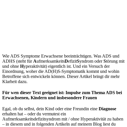
Wie ADS Symptome Erwachsene beeinträchtigen. Was ADS und
ADHS (steht für
A
ufmerksamkeits
D
efizit
S
yndrom oder
S
törung mit
und ohne
H
yperaktivität) eigentlich ist. Und ein Versuch der
Einordnung, woher die AD(H)S-Symptomatik kommt und wohin
Betroffene sich entwickeln können. Dieser Artikel bringt dir mehr
Klarheit dazu.
Für wen dieser Text geeignet ist: Impulse zum Thema ADS bei
Erwachsenen, Kindern und insbesondere Frauen
Egal, ob du selbst, dein Kind oder eine Freundin eine
Diagnose
erhalten hat – oder du vermutest ein
Aufmerksamkeitsdefizitsyndrom mit / ohne Hyperaktivität zu haben
– in diesem und in folgenden Artikeln auf meinem Blog liest du