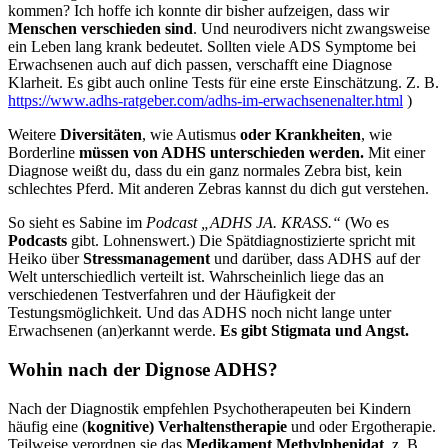
kommen? Ich hoffe ich konnte dir bisher aufzeigen, dass wir
Menschen verschieden sind
. Und neurodivers nicht zwangsweise
ein Leben lang krank bedeutet. Sollten viele ADS Symptome bei
Erwachsenen auch auf dich passen, verschafft eine Diagnose
Klarheit. Es gibt auch online Tests für eine erste Einschätzung. Z. B.
https://www.adhs-ratgeber.com/adhs-im-erwachsenenalter.html
)
Weitere
Diversitäten
, wie Autismus
oder Krankheiten
, wie
Borderline
müssen von ADHS unterschieden werden.
Mit einer
Diagnose weißt du, dass du ein ganz normales Zebra bist, kein
schlechtes Pferd. Mit anderen Zebras kannst du dich gut verstehen.
So sieht es Sabine im
Podcast „ADHS JA. KRASS.“
(Wo es
Podcasts
gibt. Lohnenswert.) Die Spätdiagnostizierte spricht mit
Heiko über
Stressmanagement
und darüber, dass ADHS auf der
Welt unterschiedlich verteilt ist. Wahrscheinlich liege das an
verschiedenen Testverfahren und der Häufigkeit der
Testungsmöglichkeit. Und das ADHS noch nicht lange unter
Erwachsenen (an)erkannt werde.
Es gibt Stigmata und Angst.
Wohin nach der Dignose ADHS?
Nach der Diagnostik empfehlen Psychotherapeuten bei Kindern
häufig eine (
kognitive) Verhaltenstherapie
und oder Ergotherapie.
Teilweise verordnen sie das
Medikament Methylphenidat
, z. B.