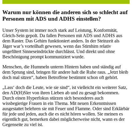
Warum nur können die anderen sich so schlecht auf
Personen mit ADS und ADHS einstellen?
Unser System ist immer noch stark auf Leistung, Konformität,
Gleich-Sein gepolt. Da fallen Personen mit ADS und ADHS aus
dem Raster. Das Gehirn funktioniert anders. In der Steinzeit als
Jäger war’s vorteilhaft gewesen, wenn das Stirnhirn relativ
ungefiltert Sinneseindrückte durchlässt. Und direkt und ohne
Beschönigung prompt kommuniziert wurde.
Menschen, die Hummeln unterm Hintern haben und ständig auf
dem Sprung sind, bringen für andere halt die Ruhe raus. „Jetzt bleib
doch mal sitzen“, haben Betroffene bestimmt schon oft gehört.
„Lass‘ doch die Leute, wie sie sind“, ist vielleicht ein weiterer Satz,
den AD(H)Sler von ihren Lieben ab und zu gesagt bekommen.
Durch einen Hyperfokus stürzen sich besonderes auch
wissbegierige Frauen in ein Thema. Mit neuen Erkenntnissen
ausgestattet belehren sie mit Feuer und Flamme. Oder sind Erklärbär
für jede und jeden, auch die es nicht hören wollen. Sie meinen es
eigentlich gut, bemerken dabei möglicherweise nicht, wann es der
Gegenseite zu viel ist.