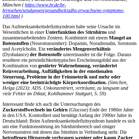
München (
https://www.br.de/br-
fernsehen/sendungen/gesundheit/adhs-erwachsene-symptome-
100.html
)
Das Aufmerksamkeitsdefizitsyndrom habe seine Ursache im
Wesentlichen in einer
Unterfunktion des Stirnhirns
und
zusammenarbeitenden Zentren. Kombiniert mit einem
Mangel an
Botenstoffen
(Neurotransmitter): Dopamin, Noradrenalin, Serotonin
und Acetylcholin. Ein
verändertes Mengenverhältnis
(Dysbalance)
der Botenstoffe
untereinander ist die Folge. Daraus
resultiere ein persönlichkeitstypisches Erscheinungsbild aus der
Kombination von
gestörter Wahrnehmung, verändertet
Reizverarbeitung, Auffälligkeiten in der emotionalen
Steuerung, Probleme in der Feinmotorik und mehr oder
weniger eine beeinträchtigte Körperkoordination.
(Simchen,
Helga (2023): ADS. Unkonzentriert, verträumt, zu langsam und
viele Fehler im Diktat, Kohlhammer Stuttgart, S. 59)
Interessant finde ich auch die Untersuchungen des
Zuckerstoffwechsels im Gehirn
(Glucose) Ende der 1980er Jahre
in den USA. Kontrolliert und bestätigt Anfang der 1990er Jahre in
Deutschland: Beim Aufmerksamkeitsdefizitsyndrom handele es sich
um eine Funktionsstörung im Stirnhirnbereich und einiger
Nervenzentren mit denen das Stirnhirn in Verbindung steht. Die
betroffenen Hirnareale verbrauen weniger oder kaum Zucker