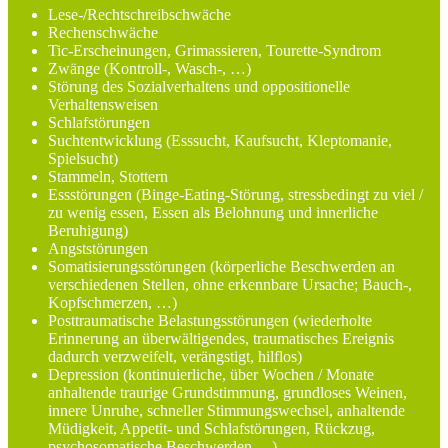
Lese-/Rechtschreibschwäche
Rechenschwäche
Tic-Erscheinungen, Grimassieren, Tourette-Syndrom
Zwänge (Kontroll-, Wasch-, …)
Störung des Sozialverhaltens und oppositionelle
Verhaltensweisen
Schlafstörungen
Suchtentwicklung (Esssucht, Kaufsucht, Kleptomanie,
Spielsucht)
Stammeln, Stottern
Essstörungen (Binge-Eating-Störung, stressbedingt zu viel /
zu wenig essen, Essen als Belohnung und innerliche
Beruhigung)
Angststörungen
Somatisierungsstörungen (körperliche Beschwerden an
verschiedenen Stellen, ohne erkennbare Ursache; Bauch-,
Kopfschmerzen, …)
Posttraumatische Belastungsstörungen (wiederholte
Erinnerung an überwältigendes, traumatisches Ereignis
dadurch verzweifelt, verängstigt, hilflos)
Depression (kontinuierliche, über Wochen / Monate
anhaltende traurige Grundstimmung, grundloses Weinen,
innere Unruhe, schneller Stimmungswechsel, anhaltende
Müdigkeit, Appetit- und Schlafstörungen, Rückzug,
psychosomatische Beschwerden,…)