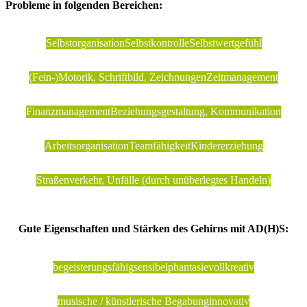
Probleme in folgenden Bereichen:
Selbstorganisation
Selbstkontrolle
Selbstwertgefühl
(Fein-)Motorik, Schriftbild, Zeichnungen
Zeitmanagement
Finanzmanagement
Beziehungsgestaltung, Kommunikation
Arbeitsorganisation
Teamfähigkeit
Kindererziehung
Straßenverkehr, Unfälle (durch unüberlegtes Handeln)
Gute Eigenschaften und Stärken des Gehirns mit AD(H)S:
begeisterungsfähig
sensibel
phantasievoll
kreativ
musische / künstlerische Begabung
innovativ