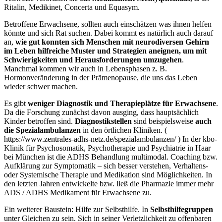
Ritalin, Medikinet, Concerta und Equasym.
Betroffene Erwachsene, sollten auch einschätzen was ihnen helfen
könnte und sich Rat suchen. Dabei kommt es natürlich auch darauf
an,
wie gut konnten sich Menschen mit neurodiversen
Gehirn
im Leben hilfreiche Muster und Strategien aneignen, um mit
Schwierigkeiten und Herausforderungen umzugehen
.
Manchmal kommen wir auch in Lebensphasen z. B.
Hormonveränderung in der Prämenopause, die uns das Leben
wieder schwer machen.
Es gibt
weniger Diagnostik und Therapieplätze für Erwachsene
.
Da die Forschung zunächst davon ausging, dass hauptsächlich
Kinder betroffen sind.
Diagnostikstellen
sind beispielsweise
auch
die Spezialambulanzen
in den örtlichen Kliniken. (
https://www.zentrales-adhs-netz.de/spezialambulanzen/ ) In der kbo-
Klinik für Psychosomatik, Psychotherapie und Psychiatrie in Haar
bei München ist die ADHS Behandlung multimodal. Coaching bzw.
Aufklärung zur Symptomatik – sich besser verstehen, Verhaltens-
oder Systemische Therapie und Medikation sind Möglichkeiten. In
den letzten Jahren entwickelte bzw. ließ die Pharmazie immer mehr
ADS / ADHS Medikament für Erwachsene zu.
Ein weiterer Baustein: Hilfe zur Selbsthilfe. In
Selbsthilfegruppen
unter Gleichen zu sein. Sich in seiner Verletzlichkeit zu offenbaren