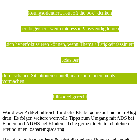
lösungsorientiert, „out oft the box“ denken
lernbegeistert, wenn interessant!
auswendig lernen
sich hyperfokussieren können, wenn Thema / Tätigkeit fasziniert
belastbar
durchschauen Situationen schnell, man kann ihnen nichts
vormachen
hilfsbereit
gerecht
War dieser Artikel hilfreich für dich? Bleibe gerne auf meinem Blog
dran. Es folgen weitere wertvolle Tipps zum Umgang mit ADS bei
Frauen und ADHS bei Kindern. Teile gerne die Seite mit deinen
Freundinnen. #shareingiscaring
Hast du eine Frage oder wünschst dir weitere Themen behandelt,