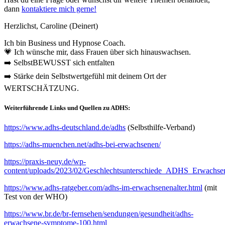
dann
kontaktiere mich gerne!
Herzlichst, Caroline (Deinert)
Ich bin Business und Hypnose Coach.
💗 Ich wünsche mir, dass Frauen über sich hinauswachsen.
➡️ SelbstBEWUSST sich entfalten
➡️ Stärke dein Selbstwertgefühl mit deinem Ort der
WERTSCHÄTZUNG.
Weiterführende Links und Quellen zu ADHS:
https://www.adhs-deutschland.de/ad
hs
(Selbsthilfe-Verband)
https://adhs-muenchen.net/adhs-bei-erwachsenen/
https://praxis-neuy.de/wp-
content/uploads/2023/02/Geschlechtsunterschiede_ADHS_Erwachsen
https://www.adhs-ratgeber.com/adhs-im-erwachsenenalter.html
(mit
Test von der WHO)
https://www.br.de/br-fernsehen/sendungen/gesundheit/adhs-
erwachsene-symptome-100.html