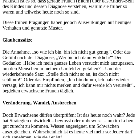
Faktisch ist es so, dass gerade Frauen (Eltern) über das Anders-Sein
des Kindes und dessen Diagnose verstehen, warum sie früher so
waren und teilweise heute noch so sind.
Diese frühen Prägungen haben jedoch Auswirkungen auf heutiges
Verhalten und genutzte Muster.
Glaubenssätze
Die Annahme, „so wie ich bin, bin ich nicht gut genug“. Oder das
Gefühl nach der Diagnose, „Wer bin ich dann wirklich?“ Der
Gedanke: „Habe ich mein ganzes Leben versucht mich anzupassen,
um den Menschen in meinem Umfeld zu gefallen?“. Und der
wiederkehrende Satz: „Stelle dich nicht so an, ist doch nicht
schlimm!“ Oder das Empfinden, „Ich bin dumm, ich habe wieder
versagt, ich kann mir nichts merken und dafür werde ich verurteilt“.,
begleiten erwachsene Frauen täglich.
Veränderung, Wandel, Ausbrechen
Doch Erwachsene dürfen überprüfen: Ist das heute noch wahr? Jede
hat Strategien entwickelt – bewusst oder unbewusst – um im Leben
gut zurecht zu kommen. Wissen angeeignet, um Schwächen
auszugleichen. Wahrscheinlich ist es heute viel mehr so: Jede/r darf
sich annehmen, wie sie / er ist!