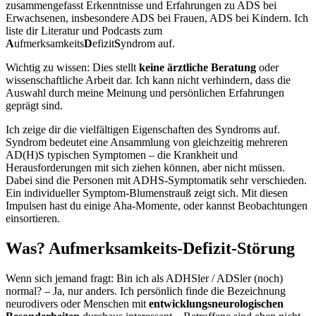
zusammengefasst Erkenntnisse und Erfahrungen zu ADS bei
Erwachsenen, insbesondere ADS bei Frauen, ADS bei Kindern. Ich
liste dir Literatur und Podcasts zum
A
ufmerksamkeits
D
efizit
S
yndrom auf.
Wichtig zu wissen: Dies stellt
keine ärztliche Beratung
oder
wissenschaftliche Arbeit dar. Ich kann nicht verhindern, dass die
Auswahl durch meine Meinung und persönlichen Erfahrungen
geprägt sind.
Ich zeige dir die vielfältigen Eigenschaften des Syndroms auf.
Syndrom bedeutet eine Ansammlung von gleichzeitig mehreren
AD(H)S typischen Symptomen – die Krankheit und
Herausforderungen mit sich ziehen können, aber nicht müssen.
Dabei sind die Personen mit ADHS-Symptomatik sehr verschieden.
Ein individueller Symptom-Blumenstrauß zeigt sich. Mit diesen
Impulsen hast du einige Aha-Momente, oder kannst Beobachtungen
einsortieren.
Was? Aufmerksamkeits-Defizit-Störung
Wenn sich jemand fragt: Bin ich als ADHSler / ADSler (noch)
normal? – Ja, nur anders. Ich persönlich finde die Bezeichnung
neurodivers oder Menschen mit
entwicklungsneurologischen