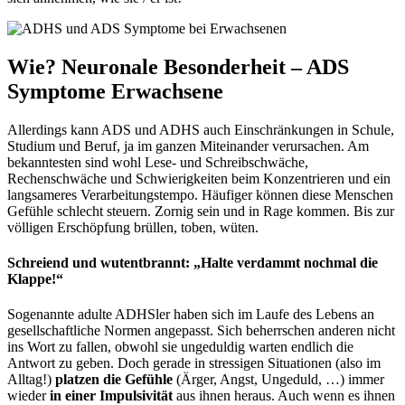
Wie? Neuronale Besonderheit – ADS
Symptome Erwachsene
Allerdings kann ADS und ADHS auch Einschränkungen in Schule,
Studium und Beruf, ja im ganzen Miteinander verursachen. Am
bekanntesten sind wohl Lese- und Schreibschwäche,
Rechenschwäche und Schwierigkeiten beim Konzentrieren und ein
langsameres Verarbeitungstempo. Häufiger können diese Menschen
Gefühle schlecht steuern. Zornig sein und in Rage kommen. Bis zur
völligen Erschöpfung brüllen, toben, wüten.
Schreiend und wutentbrannt: „Halte verdammt nochmal die
Klappe!“
Sogenannte adulte ADHSler haben sich im Laufe des Lebens an
gesellschaftliche Normen angepasst. Sich beherrschen anderen nicht
ins Wort zu fallen, obwohl sie ungeduldig warten endlich die
Antwort zu geben. Doch gerade in stressigen Situationen (also im
Alltag!)
platzen die Gefühle
(Ärger, Angst, Ungeduld, …) immer
wieder
in einer Impulsivität
aus ihnen heraus. Auch wenn es ihnen